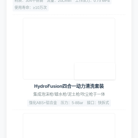
3. 专业清洗工具
360°旋转高压悬臂
加厚铝合金材质，高精轴承旋转轻盈顺滑低噪音
旋转角度：350°
承重：15kg
寿命：≥ 10万次