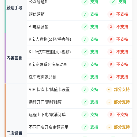
公众号通知
支持
支持
触达手段
短信营销
支持
不支持
AI电话营销
支持
不支持
K宝吉祥物(公仔/手办等)
支持
不支持
KLife洗车志(图文+视频)
支持
不支持
内容营销
K宝专属系列洗车动画
支持
不支持
洗车志商家共创
支持
不支持
VIP卡/次卡/储值卡设置
支持
部分支持
远程开门/远程结算
支持
部分支持
远程上下电/取消订单
支持
不支持
不同门店开启余额通用
支持
部分支持
门店设置