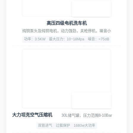
智能水电集控中心
智能联动,精准启停,随车进出启停水电与设备,节能30%
功率：5.5KW
漏电过载保护
CE认证、3C认证
360°远程监控及告警
7×24小时实时监控，异常自动报警
500万黑光臻全彩
6倍混合变焦
断水断电订单超时报警