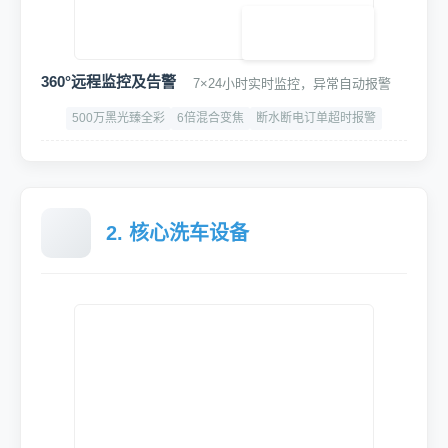
高精度专用车牌识别终端
语音播报,可对接停车系统/道闸/云平台等设备
400万高清广角
识别速度:≤150ms/次
IP66