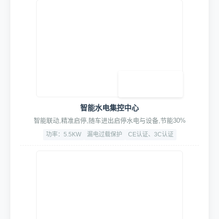
1. 智能控制系统
高档伺服电机PVC快速门
智能启停，高速升降，静音顺滑，可定制
高密度工业级PVC
-25℃ ~ +50℃
夏季通风纱窗门，冬季电动防寒门(选配)