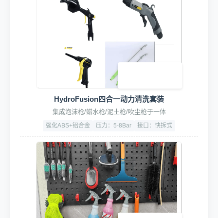
HydroFusion四合一动力清洗套装
集成泡沫枪/蜡水枪/泥土枪/吹尘枪于一体
强化ABS+铝合金
压力：5-8Bar
接口：快拆式