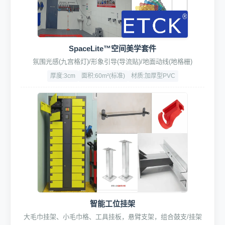
SpaceLite™空间美学套件
氛围光感(九宫格灯)/形象引导(导流贴)/地面动线(地格栅)
厚度:3cm
面积:60m²(标准)
材质:加厚型PVC
智能工位挂架
大毛巾挂架、小毛巾格、工具挂板，悬臂支架，组合鼓支/挂架