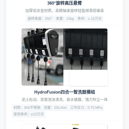
360°旋转高压悬臂
加厚铝合金材质，高精轴承旋转轻盈顺滑低噪音
旋转角度：350°
承重：15kg
寿命：≥ 10万次
HydroFusion四合一智洗鼓模组
泥土松动、双管泡沫清洗、驱水镀膜、强力吹尘一体
材质：304不锈钢
流量：20L/min
工作压力：0.75 MPa
使用寿命：≥10万次