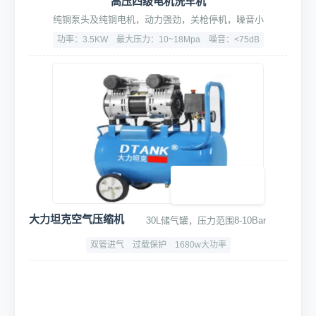
高压四级电机洗车机
纯铜泵头及纯铜电机，动力强劲，关枪停机，噪音小
功率：3.5KW
最大压力：10~18Mpa
噪音：<75dB
大力坦克空气压缩机
30L储气罐，压力范围8-10Bar
双管进气
过载保护
1680w大功率