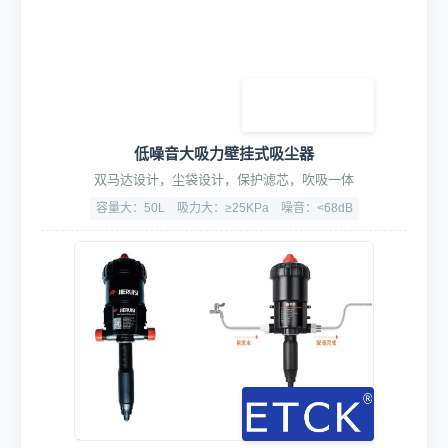
低噪音大吸力壁挂式吸尘器
双马达设计，尘袋设计，保护滤芯，吹吸一体
容量大：50L
吸力大：≥25KPa
噪音：<68dB