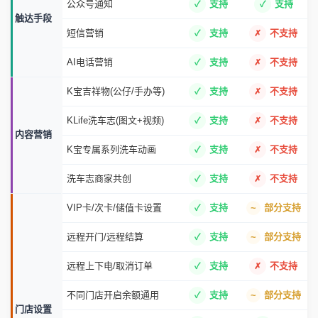
公众号通知
支持
支持
触达手段
短信营销
支持
不支持
AI电话营销
支持
不支持
K宝吉祥物(公仔/手办等)
支持
不支持
KLife洗车志(图文+视频)
支持
不支持
内容营销
K宝专属系列洗车动画
支持
不支持
洗车志商家共创
支持
不支持
VIP卡/次卡/储值卡设置
支持
部分支持
远程开门/远程结算
支持
部分支持
远程上下电/取消订单
支持
不支持
不同门店开启余额通用
支持
部分支持
门店设置