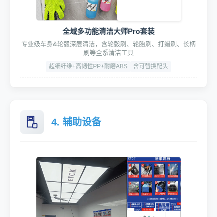
全域多功能清洁大师Pro套装
专业级车身&轮毂深层清洁，含轮毂刷、轮胎刷、打蜡刷、长柄
刷等全系清洁工具
超细纤维+高韧性PP+耐磨ABS
含可替换配头
4. 辅助设备