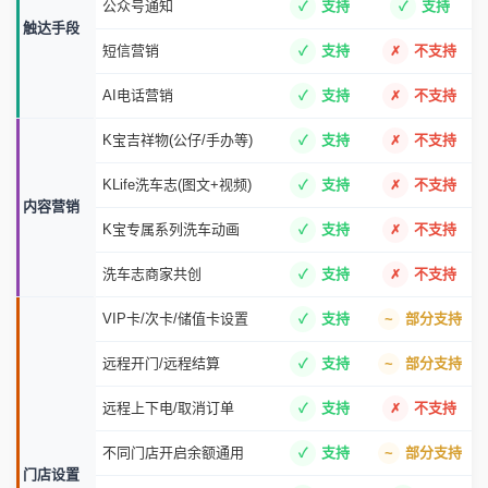
公众号通知
支持
支持
触达手段
短信营销
支持
不支持
AI电话营销
支持
不支持
K宝吉祥物(公仔/手办等)
支持
不支持
KLife洗车志(图文+视频)
支持
不支持
内容营销
K宝专属系列洗车动画
支持
不支持
洗车志商家共创
支持
不支持
VIP卡/次卡/储值卡设置
支持
部分支持
远程开门/远程结算
支持
部分支持
远程上下电/取消订单
支持
不支持
不同门店开启余额通用
支持
部分支持
门店设置