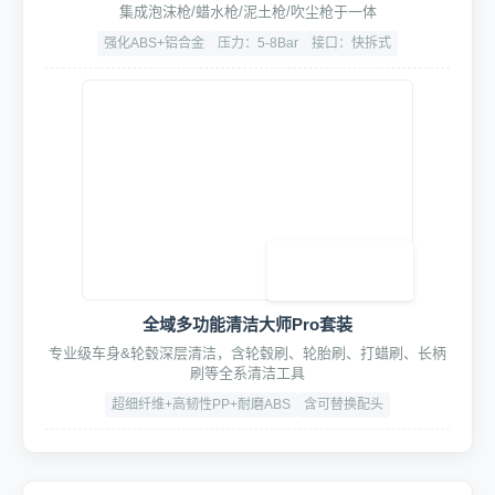
360°旋转高压悬臂
加厚铝合金材质，高精轴承旋转轻盈顺滑低噪音
旋转角度：350°
承重：15kg
寿命：≥ 10万次
HydroFusion四合一智洗鼓模组
泥土松动、双管泡沫清洗、驱水镀膜、强力吹尘一体