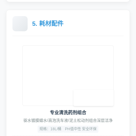
智能工位挂架
大毛巾挂架、小毛巾格、工具挂板，悬臂支架，组合鼓支/挂架
小毛巾格配智能款研发中,敬请期待
高强度合金
三级精滤污水沉淀装置
三级精密过滤，严格遵循环保标准，确保排放达标
标配不含,需选装
过滤级数：三级
符合国家排放标准