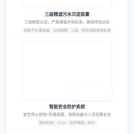
SpaceLite™空间美学套件
氛围光感(九宫格灯)/形象引导(导流贴)/地面动线(地格栅)
厚度:3cm
面积:60m²(标准)
材质:加厚型PVC