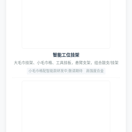
全域多功能清洁大师Pro套装
专业级车身&轮毂深层清洁，含轮毂刷、轮胎刷、打蜡刷、长柄
刷等全系清洁工具
超细纤维+高韧性PP+耐磨ABS
含可替换配头
4. 辅助设备