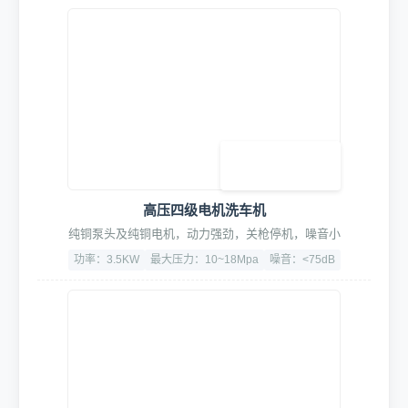
智能水电集控中心
智能联动,精准启停,随车进出启停水电与设备,节能30%
功率：5.5KW
漏电过载保护
CE认证、3C认证