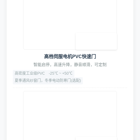
共50余项设备组合包,一站式购全,包您开店无忧