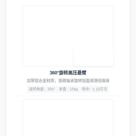
低噪音大吸力壁挂式吸尘器
双马达设计，尘袋设计，保护滤芯，吹吸一体
容量大：50L
吸力大：≥25KPa
噪音：<68dB