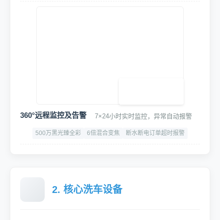
高档伺服电机PVC快速门
智能启停，高速升降，静音顺滑，可定制
高密度工业级PVC
-25℃ ~ +50℃
夏季通风纱窗门，冬季电动防寒门(选配)
高精度专用车牌识别终端
语音播报,可对接停车系统/道闸/云平台等设备
400万高清广角
识别速度:≤150ms/次
IP66