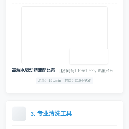
高压四级电机洗车机
纯铜泵头及纯铜电机，动力强劲，关枪停机，噪音小
功率：3.5KW
最大压力：10~18Mpa
噪音：<75dB
大力坦克空气压缩机
30L储气罐，压力范围8-10Bar
双管进气
过载保护
1680w大功率