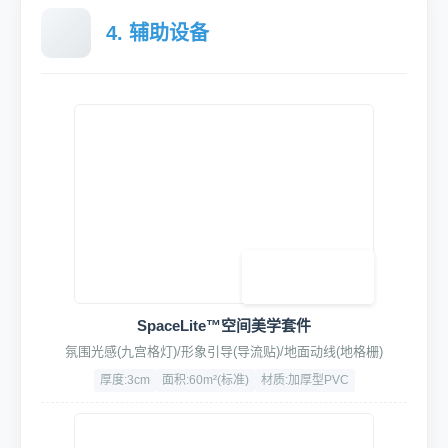
材质：304不锈钢
流量：20L/min
工作压力：0.75 MPa
使用寿命：≥10万次
HydroFusion四合一动力清洗套装
集成泡沫枪/蜡水枪/泥土枪/吹尘枪于一体
强化ABS+铝合金
压力：5-8Bar
接口：快拆式