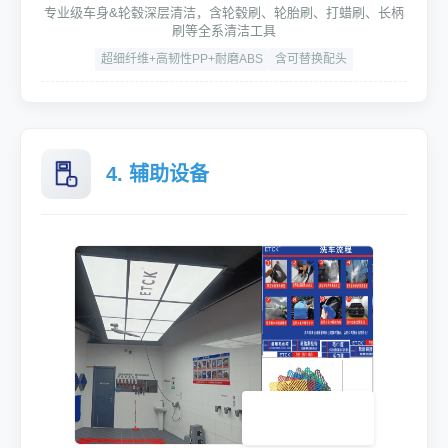
专业级车身&轮毂深层清洁，含轮毂刷、轮胎刷、打蜡刷、长柄
刷等全系清洁工具
超细纤维+高韧性PP+耐磨ABS
含可替换配头
4. 辅助设备