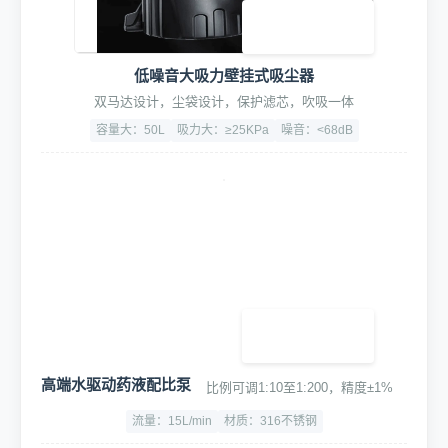
低噪音大吸力壁挂式吸尘器
双马达设计，尘袋设计，保护滤芯，吹吸一体
容量大：50L
吸力大：≥25KPa
噪音：<68dB
高端水驱动药液配比泵
比例可调1:10至1:200，精度±1%
流量：15L/min
材质：316不锈钢