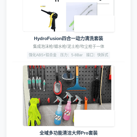
HydroFusion四合一动力清洗套装
集成泡沫枪/蜡水枪/泥土枪/吹尘枪于一体
强化ABS+铝合金
压力：5-8Bar
接口：快拆式
全域多功能清洁大师Pro套装