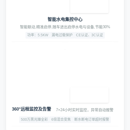
智能水电集控中心
智能联动,精准启停,随车进出启停水电与设备,节能30%
功率：5.5KW
漏电过载保护
CE认证、3C认证
360°远程监控及告警
7×24小时实时监控，异常自动报警
500万黑光臻全彩
6倍混合变焦
断水断电订单超时报警