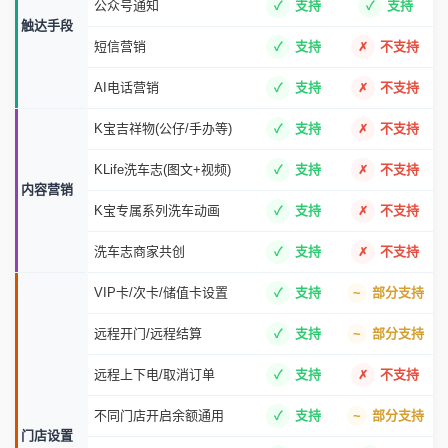
公众号通知
支持
支持
触达手段
短信营销
支持
不支持
AI电话营销
支持
不支持
K宝吉祥物(公仔/手办等)
支持
不支持
KLife洗车志(图文+视频)
支持
不支持
内容营销
K宝专属系列洗车动画
支持
不支持
洗车志商家共创
支持
不支持
VIP卡/次卡/储值卡设置
支持
部分支持
远程开门/远程结算
支持
部分支持
远程上下电/取消订单
支持
不支持
不同门店开启余额通用
支持
部分支持
门店设置