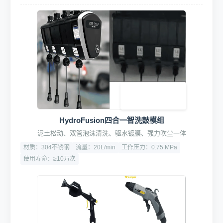
HydroFusion四合一智洗鼓模组
泥土松动、双管泡沫清洗、驱水镀膜、强力吹尘一体
材质：304不锈钢
流量：20L/min
工作压力：0.75 MPa
使用寿命：≥10万次