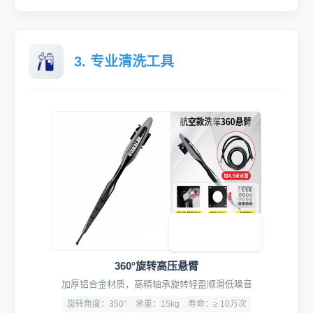
3. 专业清洗工具
360°旋转高压悬臂
加厚铝合金材质，高精轴承旋转轻盈顺滑低噪音
旋转角度：350°
承重：15kg
寿命：≥ 10万次