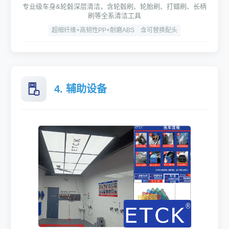
专业级车身&轮毂深层清洁，含轮毂刷、轮胎刷、打蜡刷、长柄
刷等全系清洁工具
超细纤维+高韧性PP+耐磨ABS
含可替换配头
4. 辅助设备