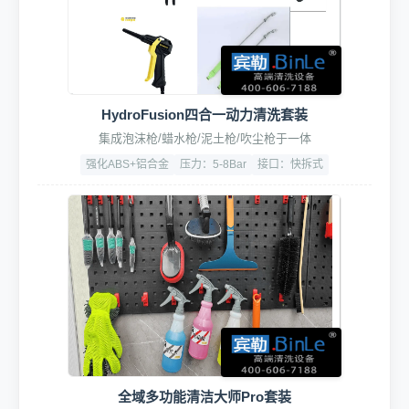
HydroFusion四合一动力清洗套装
集成泡沫枪/蜡水枪/泥土枪/吹尘枪于一体
强化ABS+铝合金
压力：5-8Bar
接口：快拆式
全域多功能清洁大师Pro套装