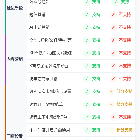
公众号通知
支持
支持
触达手段
短信营销
支持
不支持
AI电话营销
支持
不支持
K宝吉祥物(公仔/手办等)
支持
不支持
KLife洗车志(图文+视频)
支持
不支持
内容营销
K宝专属系列洗车动画
支持
不支持
洗车志商家共创
支持
不支持
VIP卡/次卡/储值卡设置
支持
部分支持
远程开门/远程结算
支持
部分支持
远程上下电/取消订单
支持
不支持
不同门店开启余额通用
支持
部分支持
门店设置