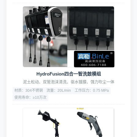
HydroFusion四合一智洗鼓模组
泥土松动、双管泡沫清洗、驱水镀膜、强力吹尘一体
材质：304不锈钢
流量：20L/min
工作压力：0.75 MPa
使用寿命：≥10万次