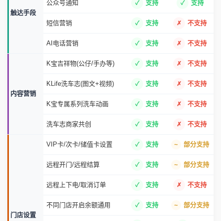
公众号通知
支持
支持
触达手段
短信营销
支持
不支持
AI电话营销
支持
不支持
K宝吉祥物(公仔/手办等)
支持
不支持
KLife洗车志(图文+视频)
支持
不支持
内容营销
K宝专属系列洗车动画
支持
不支持
洗车志商家共创
支持
不支持
VIP卡/次卡/储值卡设置
支持
部分支持
远程开门/远程结算
支持
部分支持
远程上下电/取消订单
支持
不支持
不同门店开启余额通用
支持
部分支持
门店设置