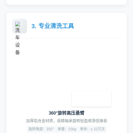
3. 专业清洗工具
360°旋转高压悬臂
加厚铝合金材质，高精轴承旋转轻盈顺滑低噪音
旋转角度：350°
承重：15kg
寿命：≥ 10万次