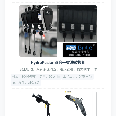
HydroFusion四合一智洗鼓模组
泥土松动、双管泡沫清洗、驱水镀膜、强力吹尘一体
材质：304不锈钢
流量：20L/min
工作压力：0.75 MPa
使用寿命：≥10万次