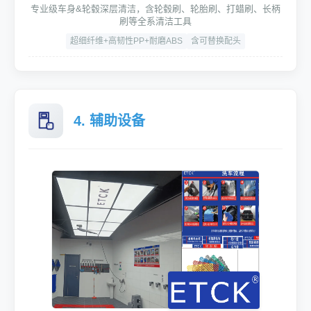
专业级车身&轮毂深层清洁，含轮毂刷、轮胎刷、打蜡刷、长柄
刷等全系清洁工具
超细纤维+高韧性PP+耐磨ABS
含可替换配头
4. 辅助设备