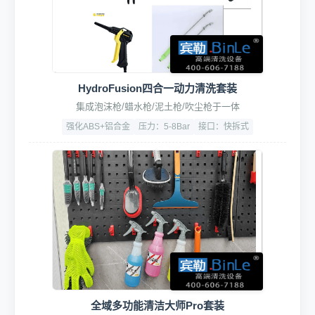
HydroFusion四合一动力清洗套装
集成泡沫枪/蜡水枪/泥土枪/吹尘枪于一体
强化ABS+铝合金
压力：5-8Bar
接口：快拆式
全域多功能清洁大师Pro套装