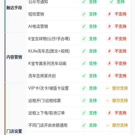
公众号通知
支持
支持
触达手段
短信营销
支持
不支持
AI电话营销
支持
不支持
K宝吉祥物(公仔/手办等)
支持
不支持
KLife洗车志(图文+视频)
支持
不支持
内容营销
K宝专属系列洗车动画
支持
不支持
洗车志商家共创
支持
不支持
VIP卡/次卡/储值卡设置
支持
部分支持
远程开门/远程结算
支持
部分支持
远程上下电/取消订单
支持
不支持
不同门店开启余额通用
支持
部分支持
门店设置