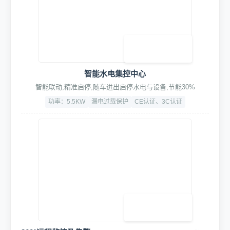
高精度专用车牌识别终端
语音播报,可对接停车系统/道闸/云平台等设备
400万高清广角
识别速度:≤150ms/次
IP66