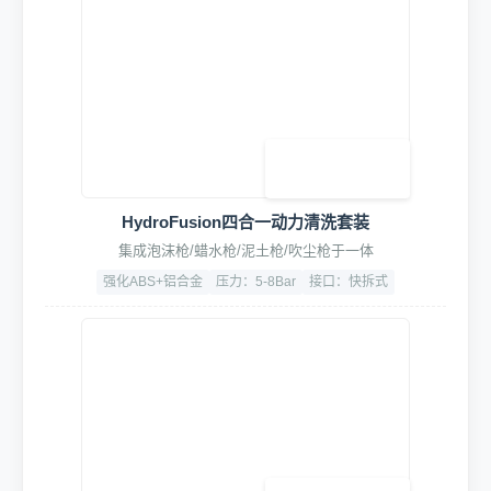
HydroFusion四合一智洗鼓模组
泥土松动、双管泡沫清洗、驱水镀膜、强力吹尘一体
材质：304不锈钢
流量：20L/min
工作压力：0.75 MPa
使用寿命：≥10万次