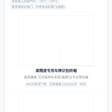
1. 智能控制系统
高档伺服电机PVC快速门
智能启停，高速升降，静音顺滑，可定制
高密度工业级PVC
-25℃ ~ +50℃
夏季通风纱窗门，冬季电动防寒门(选配)