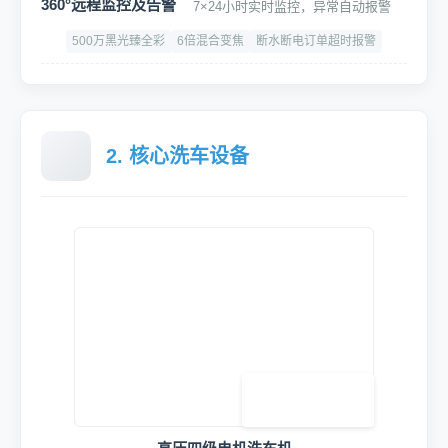
智能水电集控中心
智能联动,精准启停,随车进出启停水电与设备,节能30%
功率：5.5KW
漏电过载保护
CE认证、3C认证
360°远程监控及告警
7×24小时实时监控，异常自动报警
500万黑光臻全彩
6倍混合变焦
断水断电订单超时报警