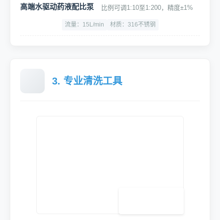
低噪音大吸力壁挂式吸尘器
双马达设计，尘袋设计，保护滤芯，吹吸一体
容量大：50L
吸力大：≥25KPa
噪音：<68dB
高端水驱动药液配比泵
比例可调1:10至1:200，精度±1%
流量：15L/min
材质：316不锈钢