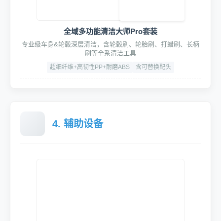
HydroFusion四合一动力清洗套装
集成泡沫枪/蜡水枪/泥土枪/吹尘枪于一体
强化ABS+铝合金
压力：5-8Bar
接口：快拆式
全域多功能清洁大师Pro套装