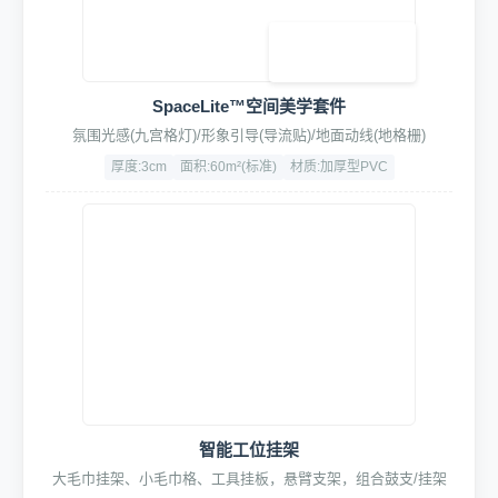
专业级车身&轮毂深层清洁，含轮毂刷、轮胎刷、打蜡刷、长柄
刷等全系清洁工具
超细纤维+高韧性PP+耐磨ABS
含可替换配头
4. 辅助设备