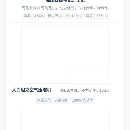
高压四级电机洗车机
纯铜泵头及纯铜电机，动力强劲，关枪停机，噪音小
功率：3.5KW
最大压力：10~18Mpa
噪音：<75dB
大力坦克空气压缩机
30L储气罐，压力范围8-10Bar
双管进气
过载保护
1680w大功率