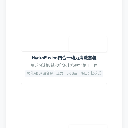
HydroFusion四合一动力清洗套装
集成泡沫枪/蜡水枪/泥土枪/吹尘枪于一体
强化ABS+铝合金
压力：5-8Bar
接口：快拆式