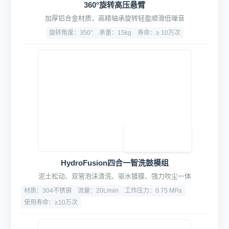
360°旋转高压悬臂
加厚铝合金材质，高精轴承旋转轻盈顺滑低噪音
旋转角度：350°
承重：15kg
寿命：≥ 10万次
HydroFusion四合一智洗鼓模组
泥土松动、双管泡沫清洗、驱水镀膜、强力吹尘一体
材质：304不锈钢
流量：20L/min
工作压力：0.75 MPa
使用寿命：≥10万次