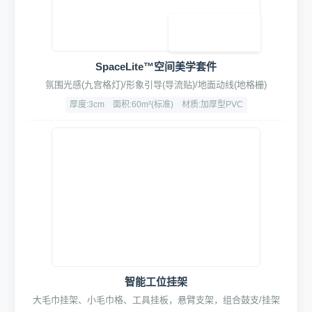
SpaceLite™空间美学套件
氛围光感(九宫格灯)/形象引导(导流贴)/地面动线(地格栅)
厚度:3cm
面积:60m²(标准)
材质:加厚型PVC
智能工位挂架
大毛巾挂架、小毛巾格、工具挂板，悬臂支架，组合鼓支/挂架