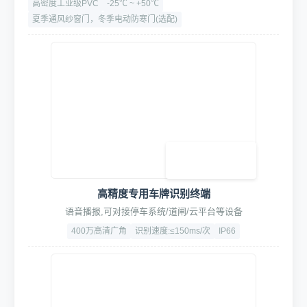
高密度工业级PVC
-25℃ ~ +50℃
夏季通风纱窗门，冬季电动防寒门(选配)
高精度专用车牌识别终端
语音播报,可对接停车系统/道闸/云平台等设备
400万高清广角
识别速度:≤150ms/次
IP66