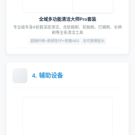
全域多功能清洁大师Pro套装
专业级车身&轮毂深层清洁，含轮毂刷、轮胎刷、打蜡刷、长柄
刷等全系清洁工具
超细纤维+高韧性PP+耐磨ABS
含可替换配头
4. 辅助设备