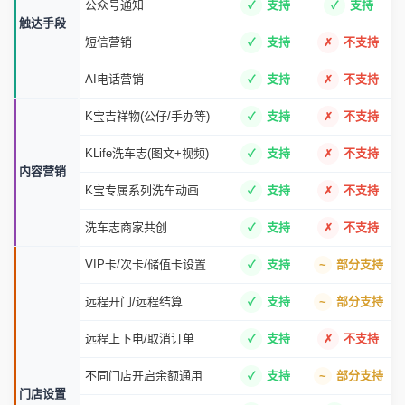
公众号通知
支持
支持
触达手段
短信营销
支持
不支持
AI电话营销
支持
不支持
K宝吉祥物(公仔/手办等)
支持
不支持
KLife洗车志(图文+视频)
支持
不支持
内容营销
K宝专属系列洗车动画
支持
不支持
洗车志商家共创
支持
不支持
VIP卡/次卡/储值卡设置
支持
部分支持
远程开门/远程结算
支持
部分支持
远程上下电/取消订单
支持
不支持
不同门店开启余额通用
支持
部分支持
门店设置