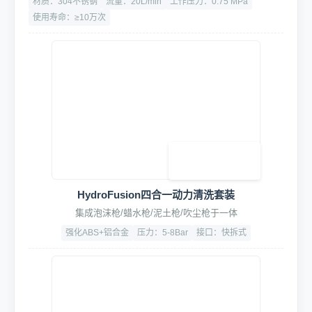
材质：304不锈钢
流量：20L/min
工作压力：0.75 MPa
使用寿命：≥10万次
HydroFusion四合一动力清洗套装
集成泡沫枪/蜡水枪/泥土枪/吹尘枪于一体
强化ABS+铝合金
压力：5-8Bar
接口：快拆式