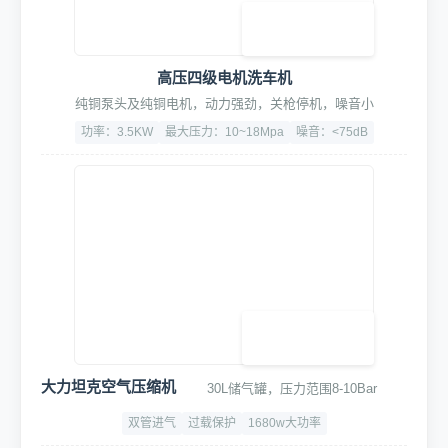
高压四级电机洗车机
纯铜泵头及纯铜电机，动力强劲，关枪停机，噪音小
功率：3.5KW
最大压力：10~18Mpa
噪音：<75dB
大力坦克空气压缩机
30L储气罐，压力范围8-10Bar
双管进气
过载保护
1680w大功率