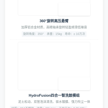
360°旋转高压悬臂
加厚铝合金材质，高精轴承旋转轻盈顺滑低噪音
旋转角度：350°
承重：15kg
寿命：≥ 10万次
HydroFusion四合一智洗鼓模组
泥土松动、双管泡沫清洗、驱水镀膜、强力吹尘一体