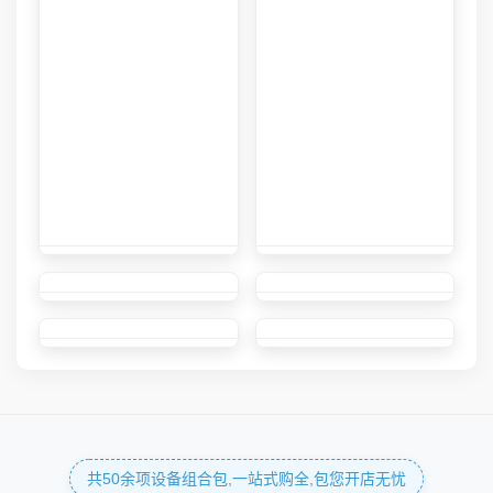
共50余项设备组合包,一站式购全,包您开店无忧