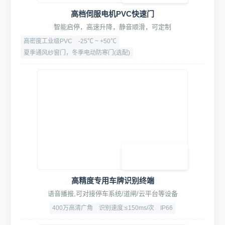
高档伺服电机PVC快速门
智能启停，高速升降，静音顺滑，可定制
高密度工业级PVC
-25℃ ~ +50℃
夏季通风纱窗门，冬季电动防寒门(选配)
高精度专用车牌识别终端
语音播报,可对接停车系统/道闸/云平台等设备
400万高清广角
识别速度:≤150ms/次
IP66