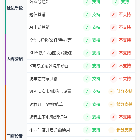
公众号通知
支持
支持
触达手段
短信营销
支持
不支持
AI电话营销
支持
不支持
K宝吉祥物(公仔/手办等)
支持
不支持
KLife洗车志(图文+视频)
支持
不支持
内容营销
K宝专属系列洗车动画
支持
不支持
洗车志商家共创
支持
不支持
VIP卡/次卡/储值卡设置
支持
部分支持
远程开门/远程结算
支持
部分支持
远程上下电/取消订单
支持
不支持
不同门店开启余额通用
支持
部分支持
门店设置