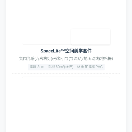
SpaceLite™空间美学套件
氛围光感(九宫格灯)/形象引导(导流贴)/地面动线(地格栅)
厚度:3cm
面积:60m²(标准)
材质:加厚型PVC