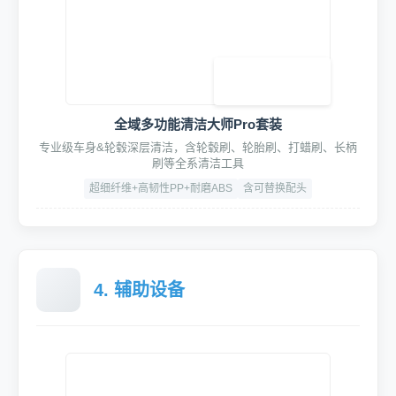
全域多功能清洁大师Pro套装
专业级车身&轮毂深层清洁，含轮毂刷、轮胎刷、打蜡刷、长柄
刷等全系清洁工具
超细纤维+高韧性PP+耐磨ABS
含可替换配头
4. 辅助设备