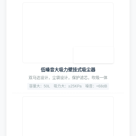
低噪音大吸力壁挂式吸尘器
双马达设计，尘袋设计，保护滤芯，吹吸一体
容量大：50L
吸力大：≥25KPa
噪音：<68dB