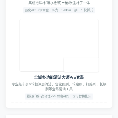
集成泡沫枪/蜡水枪/泥土枪/吹尘枪于一体
强化ABS+铝合金
压力：5-8Bar
接口：快拆式
全域多功能清洁大师Pro套装
专业级车身&轮毂深层清洁，含轮毂刷、轮胎刷、打蜡刷、长柄
刷等全系清洁工具
超细纤维+高韧性PP+耐磨ABS
含可替换配头