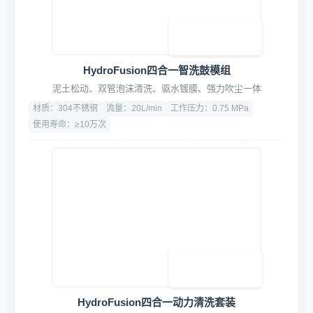
HydroFusion四合一智洗鼓模组
泥土松动、双管泡沫清洗、驱水镀膜、强力吹尘一体
材质：304不锈钢
流量：20L/min
工作压力：0.75 MPa
使用寿命：≥10万次
HydroFusion四合一动力清洗套装