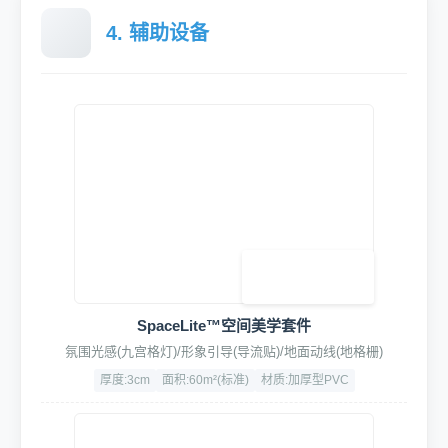
4. 辅助设备
SpaceLite™空间美学套件
氛围光感(九宫格灯)/形象引导(导流贴)/地面动线(地格栅)
厚度:3cm
面积:60m²(标准)
材质:加厚型PVC