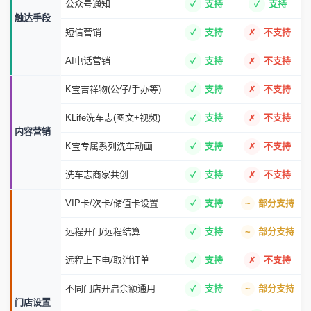
公众号通知
支持
支持
触达手段
短信营销
支持
不支持
AI电话营销
支持
不支持
K宝吉祥物(公仔/手办等)
支持
不支持
KLife洗车志(图文+视频)
支持
不支持
内容营销
K宝专属系列洗车动画
支持
不支持
洗车志商家共创
支持
不支持
VIP卡/次卡/储值卡设置
支持
部分支持
远程开门/远程结算
支持
部分支持
远程上下电/取消订单
支持
不支持
不同门店开启余额通用
支持
部分支持
门店设置