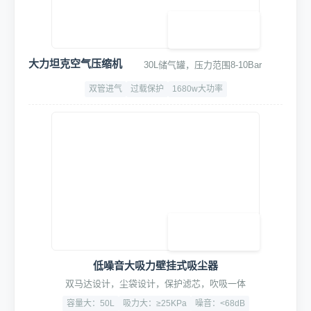
大力坦克空气压缩机
30L储气罐，压力范围8-10Bar
双管进气
过载保护
1680w大功率
低噪音大吸力壁挂式吸尘器
双马达设计，尘袋设计，保护滤芯，吹吸一体
容量大：50L
吸力大：≥25KPa
噪音：<68dB