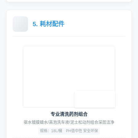
5. 耗材配件
专业清洗药剂组合
驱水镀膜蜡水/高泡洗车液/泥土松动剂组合深层洁净
规格：18L/桶
PH值中性 安全环保