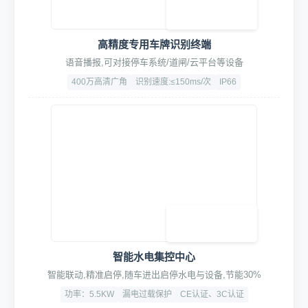
高精度专用车牌识别终端
语音播报,可对接停车系统/道闸/云平台等设备
400万高清广角
识别速度:≤150ms/次
IP66
智能水电集控中心
智能联动,精准启停,随车进出启停水电与设备,节能30%
功率：5.5KW
漏电过载保护
CE认证、3C认证