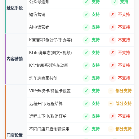
公众号通知
支持
支持
触达手段
短信营销
支持
不支持
AI电话营销
支持
不支持
K宝吉祥物(公仔/手办等)
支持
不支持
KLife洗车志(图文+视频)
支持
不支持
内容营销
K宝专属系列洗车动画
支持
不支持
洗车志商家共创
支持
不支持
VIP卡/次卡/储值卡设置
支持
部分支持
远程开门/远程结算
支持
部分支持
远程上下电/取消订单
支持
不支持
不同门店开启余额通用
支持
部分支持
门店设置