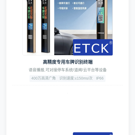
高精度专用车牌识别终端
语音播报,可对接停车系统/道闸/云平台等设备
400万高清广角
识别速度:≤150ms/次
IP66