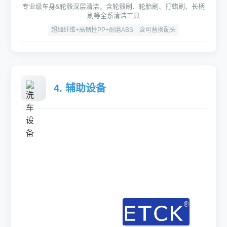
专业级车身&轮毂深层清洁，含轮毂刷、轮胎刷、打蜡刷、长柄
刷等全系清洁工具
超细纤维+高韧性PP+耐磨ABS
含可替换配头
4. 辅助设备