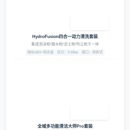
HydroFusion四合一动力清洗套装
集成泡沫枪/蜡水枪/泥土枪/吹尘枪于一体
强化ABS+铝合金
压力：5-8Bar
接口：快拆式
全域多功能清洁大师Pro套装