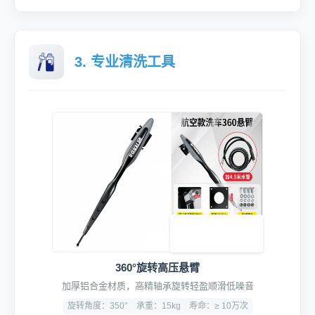
3. 专业清洗工具
360°旋转高压悬臂
加厚铝合金材质，高精轴承旋转轻盈顺滑低噪音
旋转角度：350°
承重：15kg
寿命：≥ 10万次