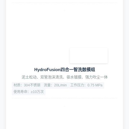
HydroFusion四合一智洗鼓模组
泥土松动、双管泡沫清洗、驱水镀膜、强力吹尘一体
材质：304不锈钢
流量：20L/min
工作压力：0.75 MPa
使用寿命：≥10万次