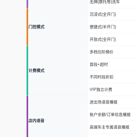
无牌(摩托等)洗车
沉浸式(全开门)
门控模式
便捷式(半开门)
开放式(全开门)
多档位阶梯价
首段+超时
计费模式
不同时段折扣
VIP独立计费
进出场语音播报
账户余额/订单信息播报
店内语音
高端车主专属语音播报