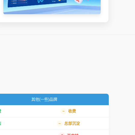
其他(一些)品牌
费
收费
店
总部沉淀