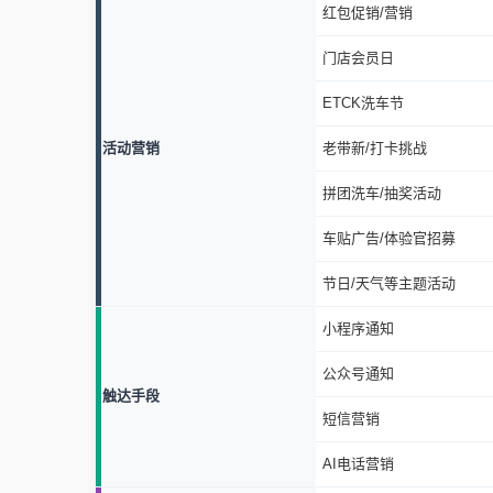
红包促销/营销
门店会员日
ETCK洗车节
活动营销
老带新/打卡挑战
拼团洗车/抽奖活动
车贴广告/体验官招募
节日/天气等主题活动
小程序通知
公众号通知
触达手段
短信营销
AI电话营销