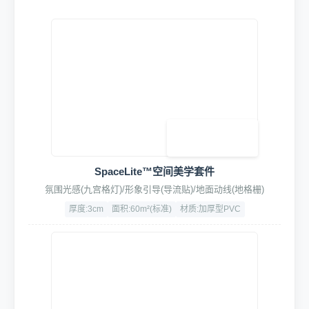
HydroFusion四合一动力清洗套装
集成泡沫枪/蜡水枪/泥土枪/吹尘枪于一体
强化ABS+铝合金
压力：5-8Bar
接口：快拆式