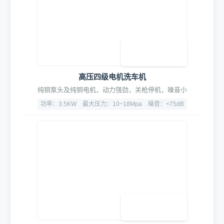
智能水电集控中心
智能联动,精准启停,随车进出启停水电与设备,节能30%
功率：5.5KW
漏电过载保护
CE认证、3C认证