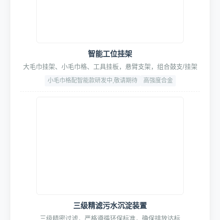
全域多功能清洁大师Pro套装
专业级车身&轮毂深层清洁，含轮毂刷、轮胎刷、打蜡刷、长柄
刷等全系清洁工具
超细纤维+高韧性PP+耐磨ABS
含可替换配头
4. 辅助设备