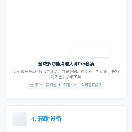
360°旋转高压悬臂
加厚铝合金材质，高精轴承旋转轻盈顺滑低噪音
旋转角度：350°
承重：15kg
寿命：≥ 10万次
HydroFusion四合一智洗鼓模组
泥土松动、双管泡沫清洗、驱水镀膜、强力吹尘一体
材质：304不锈钢
流量：20L/min
工作压力：0.75 MPa
使用寿命：≥10万次