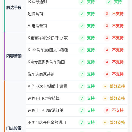
公众号通知
支持
支持
触达手段
短信营销
支持
不支持
AI电话营销
支持
不支持
K宝吉祥物(公仔/手办等)
支持
不支持
KLife洗车志(图文+视频)
支持
不支持
内容营销
K宝专属系列洗车动画
支持
不支持
洗车志商家共创
支持
不支持
VIP卡/次卡/储值卡设置
支持
部分支持
远程开门/远程结算
支持
部分支持
远程上下电/取消订单
支持
不支持
不同门店开启余额通用
支持
部分支持
门店设置