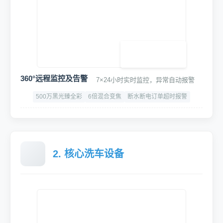
高密度工业级PVC
-25℃ ~ +50℃
夏季通风纱窗门，冬季电动防寒门(选配)
高精度专用车牌识别终端
语音播报,可对接停车系统/道闸/云平台等设备
400万高清广角
识别速度:≤150ms/次
IP66