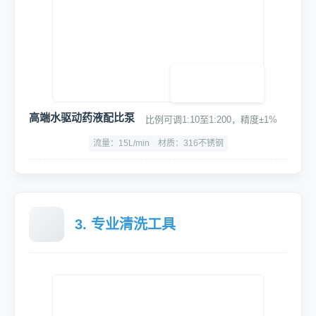
高压四级电机洗车机
纯铜泵头及纯铜电机，动力强劲，关枪停机，噪音小
功率：3.5KW
最大压力：10~18Mpa
噪音：<75dB
大力坦克空气压缩机
30L储气罐，压力范围8-10Bar
双管进气
过载保护
1680w大功率