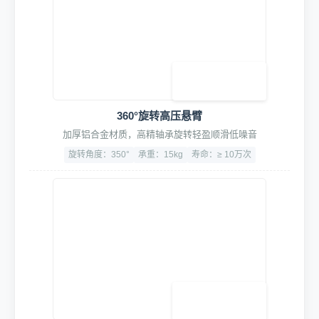
低噪音大吸力壁挂式吸尘器
双马达设计，尘袋设计，保护滤芯，吹吸一体
容量大：50L
吸力大：≥25KPa
噪音：<68dB