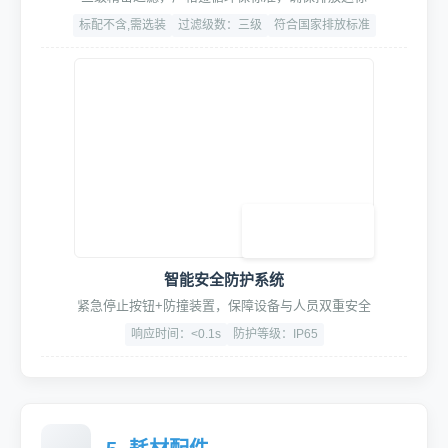
SpaceLite™空间美学套件
氛围光感(九宫格灯)/形象引导(导流贴)/地面动线(地格栅)
厚度:3cm
面积:60m²(标准)
材质:加厚型PVC
智能工位挂架
大毛巾挂架、小毛巾格、工具挂板，悬臂支架，组合鼓支/挂架