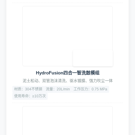
HydroFusion四合一智洗鼓模组
泥土松动、双管泡沫清洗、驱水镀膜、强力吹尘一体
材质：304不锈钢
流量：20L/min
工作压力：0.75 MPa
使用寿命：≥10万次