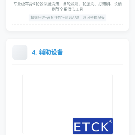
专业级车身&轮毂深层清洁，含轮毂刷、轮胎刷、打蜡刷、长柄
刷等全系清洁工具
超细纤维+高韧性PP+耐磨ABS
含可替换配头
4. 辅助设备