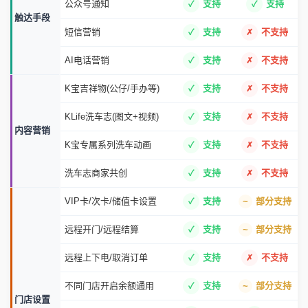
公众号通知
支持
支持
触达手段
短信营销
支持
不支持
AI电话营销
支持
不支持
K宝吉祥物(公仔/手办等)
支持
不支持
KLife洗车志(图文+视频)
支持
不支持
内容营销
K宝专属系列洗车动画
支持
不支持
洗车志商家共创
支持
不支持
VIP卡/次卡/储值卡设置
支持
部分支持
远程开门/远程结算
支持
部分支持
远程上下电/取消订单
支持
不支持
不同门店开启余额通用
支持
部分支持
门店设置