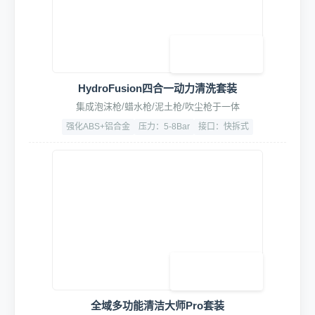
HydroFusion四合一动力清洗套装
集成泡沫枪/蜡水枪/泥土枪/吹尘枪于一体
强化ABS+铝合金
压力：5-8Bar
接口：快拆式
全域多功能清洁大师Pro套装