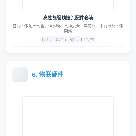
材质：超细纤维，柔软亲肤，强力吸水
高性能管线接头配件套装
包含50米耐压气管、恒水箱、气动接头、单向阀、平行线及50米
网线
压力：1.0MPa
接口：1/4"NPT