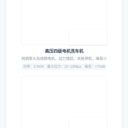
2. 核心洗车设备
高压四级电机洗车机
纯铜泵头及纯铜电机，动力强劲，关枪停机，噪音小
功率：3.5KW
最大压力：10~18Mpa
噪音：<75dB