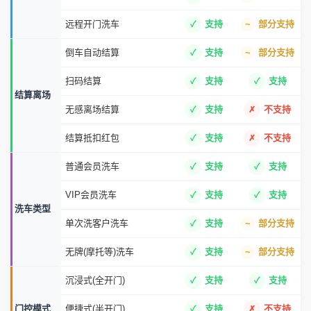
加盟费
不收费
收费
加盟保障
资金到店家账户(不抽成)
到门店
总部沉淀
其他品牌转店到ETCK
支持
不支持
扫码洗车
支持
支持
入场洗车
车牌识别洗车
支持
部分支持
远程开门洗车
支持
部分支持
倒车自动结算
支持
部分支持
扫码结算
支持
支持
结算离场
无感离场结算
支持
不支持
结算抵扣红包
支持
不支持
普通会员洗车
支持
支持