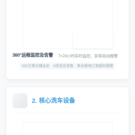
智能水电集控中心
智能联动,精准启停,随车进出启停水电与设备,节能30%
功率：5.5KW
漏电过载保护
CE认证、3C认证
360°远程监控及告警
7×24小时实时监控，异常自动报警
500万黑光臻全彩
6倍混合变焦
断水断电订单超时报警