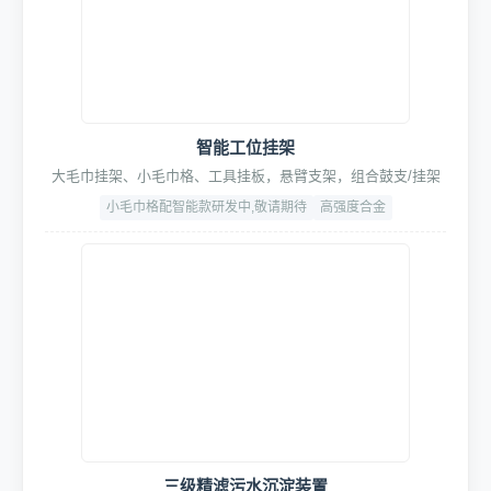
SpaceLite™空间美学套件
氛围光感(九宫格灯)/形象引导(导流贴)/地面动线(地格栅)
厚度:3cm
面积:60m²(标准)
材质:加厚型PVC
智能工位挂架
大毛巾挂架、小毛巾格、工具挂板，悬臂支架，组合鼓支/挂架
小毛巾格配智能款研发中,敬请期待
高强度合金