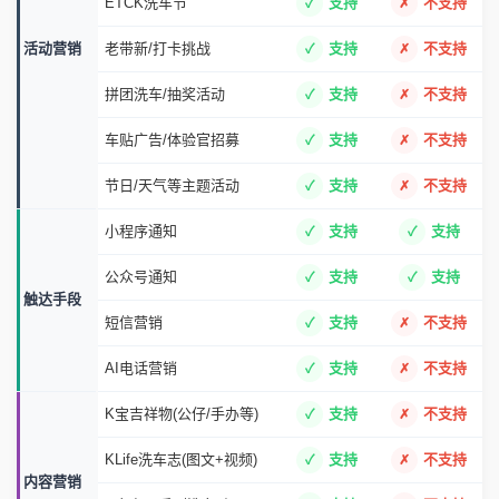
门店企微群营销
支持
不支持
私域营销
店长企微专属服务
支持
不支持
进群发红包等福利
支持
不支持
红包促销/营销
支持
不支持
门店会员日
支持
不支持
ETCK洗车节
支持
不支持
活动营销
老带新/打卡挑战
支持
不支持
拼团洗车/抽奖活动
支持
不支持
车贴广告/体验官招募
支持
不支持
节日/天气等主题活动
支持
不支持
小程序通知
支持
支持