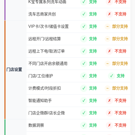
公众号通知
支持
支持
触达手段
短信营销
支持
不支持
AI电话营销
支持
不支持
K宝吉祥物(公仔/手办等)
支持
不支持
KLife洗车志(图文+视频)
支持
不支持
内容营销
K宝专属系列洗车动画
支持
不支持
洗车志商家共创
支持
不支持
VIP卡/次卡/储值卡设置
支持
部分支持
远程开门/远程结算
支持
部分支持
远程上下电/取消订单
支持
不支持
不同门店开启余额通用
支持
部分支持
门店设置