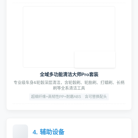
HydroFusion四合一动力清洗套装
集成泡沫枪/蜡水枪/泥土枪/吹尘枪于一体
强化ABS+铝合金
压力：5-8Bar
接口：快拆式
全域多功能清洁大师Pro套装