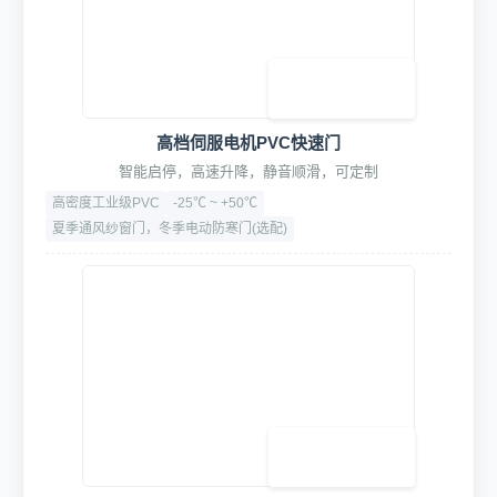
1. 智能控制系统
高档伺服电机PVC快速门
智能启停，高速升降，静音顺滑，可定制
高密度工业级PVC
-25℃ ~ +50℃
夏季通风纱窗门，冬季电动防寒门(选配)