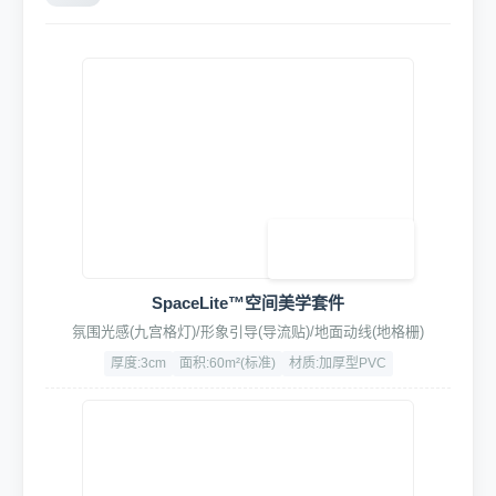
专业级车身&轮毂深层清洁，含轮毂刷、轮胎刷、打蜡刷、长柄
刷等全系清洁工具
超细纤维+高韧性PP+耐磨ABS
含可替换配头
4. 辅助设备