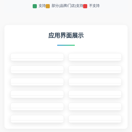
门店洗车引导
支持
部分支持
洗车教程(图文+视频)
支持
部分支持
程序增强
天气播报智能通知
支持
部分支持
进离场小程序语音播报
支持
不支持
洗车繁忙订阅通知
支持
不支持
支持
部分(品牌/门店)支持
不支持
应用界面展示