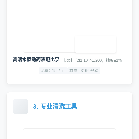
低噪音大吸力壁挂式吸尘器
双马达设计，尘袋设计，保护滤芯，吹吸一体
容量大：50L
吸力大：≥25KPa
噪音：<68dB
高端水驱动药液配比泵
比例可调1:10至1:200，精度±1%
流量：15L/min
材质：316不锈钢