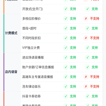
VIP会员洗车
支持
支持
洗车类型
单次洗客户洗车
支持
部分支持
无牌(摩托等)洗车
支持
部分支持
沉浸式(全开门)
支持
支持
门控模式
便捷式(半开门)
支持
不支持
开放式(全开门)
支持
支持
多档位阶梯价
支持
不支持
首段+超时
支持
支持
计费模式
不同时段折扣
支持
不支持
VIP独立计费
支持
支持
进出场语音播报
支持
支持