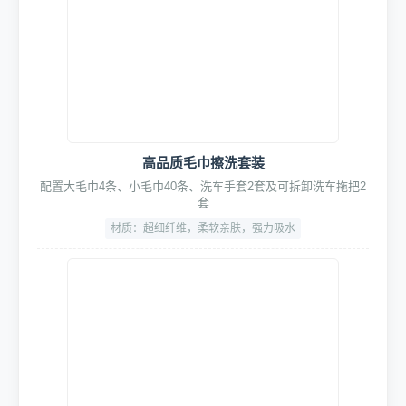
专业清洗药剂组合
驱水镀膜蜡水/高泡洗车液/泥土松动剂组合深层洁净
规格：18L/桶
PH值中性 安全环保
高品质毛巾擦洗套装
配置大毛巾4条、小毛巾40条、洗车手套2套及可拆卸洗车拖把2
套