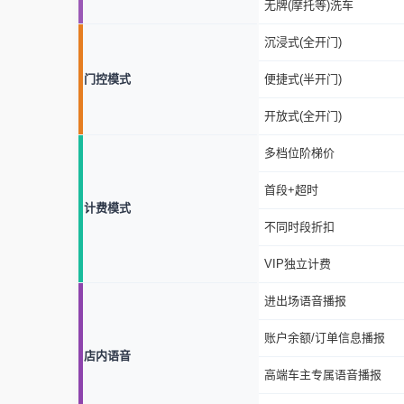
无牌(摩托等)洗车
沉浸式(全开门)
门控模式
便捷式(半开门)
开放式(全开门)
多档位阶梯价
首段+超时
计费模式
不同时段折扣
VIP独立计费
进出场语音播报
账户余额/订单信息播报
店内语音
高端车主专属语音播报