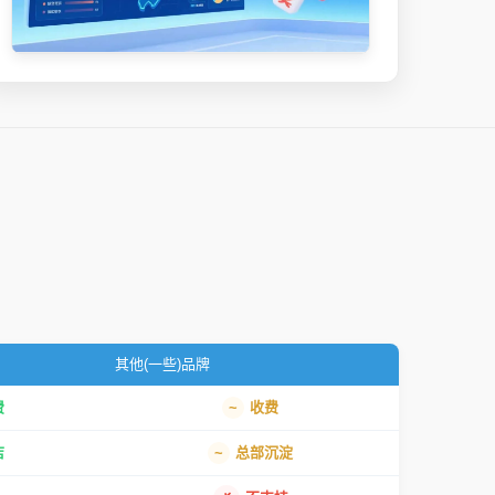
其他(一些)品牌
费
收费
店
总部沉淀