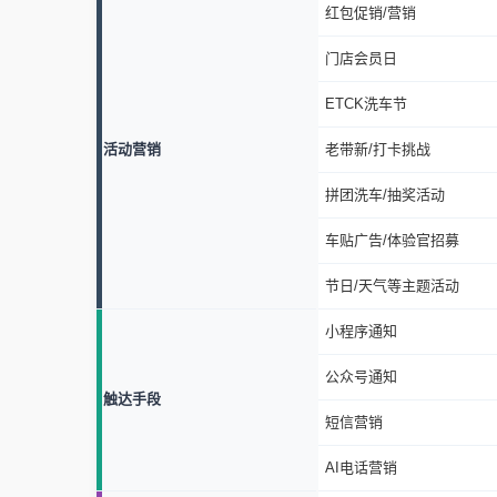
红包促销/营销
门店会员日
ETCK洗车节
活动营销
老带新/打卡挑战
拼团洗车/抽奖活动
车贴广告/体验官招募
节日/天气等主题活动
小程序通知
公众号通知
触达手段
短信营销
AI电话营销