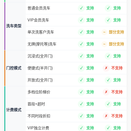
VIP会员洗车
支持
支持
洗车类型
单次洗客户洗车
支持
部分支持
无牌(摩托等)洗车
支持
部分支持
沉浸式(全开门)
支持
支持
门控模式
便捷式(半开门)
支持
不支持
开放式(全开门)
支持
支持
多档位阶梯价
支持
不支持
首段+超时
支持
支持
计费模式
不同时段折扣
支持
不支持
VIP独立计费
支持
支持
进出场语音播报
支持
支持