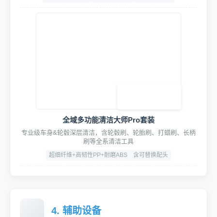
360°旋转高压悬臂
加厚铝合金材质，高精轴承旋转轻盈顺滑低噪音
旋转角度：350°
承重：15kg
寿命：≥ 10万次
HydroFusion四合一智洗鼓模组
泥土松动、双管泡沫清洗、驱水镀膜、强力吹尘一体
材质：304不锈钢
流量：20L/min
工作压力：0.75 MPa
使用寿命：≥10万次