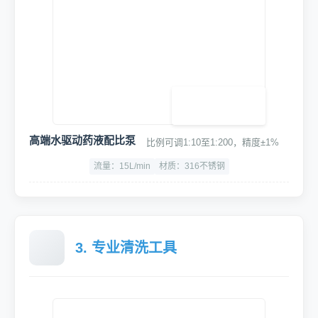
高压四级电机洗车机
纯铜泵头及纯铜电机，动力强劲，关枪停机，噪音小
功率：3.5KW
最大压力：10~18Mpa
噪音：<75dB
大力坦克空气压缩机
30L储气罐，压力范围8-10Bar
双管进气
过载保护
1680w大功率