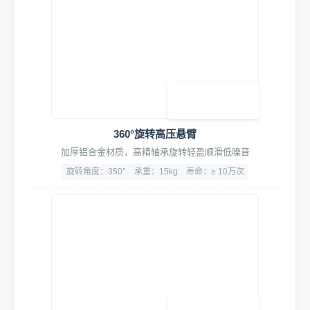
低噪音大吸力壁挂式吸尘器
双马达设计，尘袋设计，保护滤芯，吹吸一体
容量大：50L
吸力大：≥25KPa
噪音：<68dB