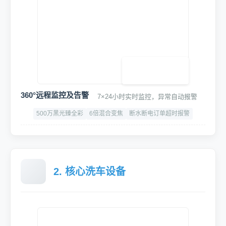
高密度工业级PVC
-25℃ ~ +50℃
夏季通风纱窗门，冬季电动防寒门(选配)
高精度专用车牌识别终端
语音播报,可对接停车系统/道闸/云平台等设备
400万高清广角
识别速度:≤150ms/次
IP66