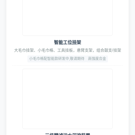
全域多功能清洁大师Pro套装
专业级车身&轮毂深层清洁，含轮毂刷、轮胎刷、打蜡刷、长柄
刷等全系清洁工具
超细纤维+高韧性PP+耐磨ABS
含可替换配头
4. 辅助设备