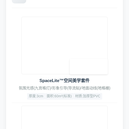
HydroFusion四合一动力清洗套装
集成泡沫枪/蜡水枪/泥土枪/吹尘枪于一体
强化ABS+铝合金
压力：5-8Bar
接口：快拆式