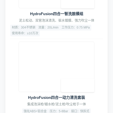
高端水驱动药液配比泵
比例可调1:10至1:200，精度±1%
流量：15L/min
材质：316不锈钢
3. 专业清洗工具