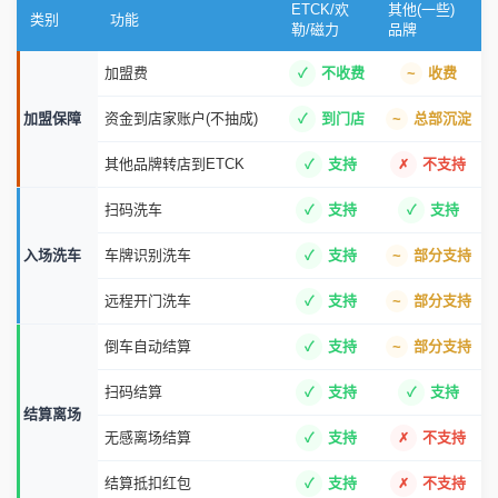
加盟费
不收费
收费
加盟保障
资金到店家账户(不抽成)
到门店
总部沉淀
其他品牌转店到ETCK
支持
不支持
扫码洗车
支持
支持
入场洗车
车牌识别洗车
支持
部分支持
远程开门洗车
支持
部分支持
倒车自动结算
支持
部分支持
扫码结算
支持
支持
结算离场
无感离场结算
支持
不支持
结算抵扣红包
支持
不支持
普通会员洗车
支持
支持