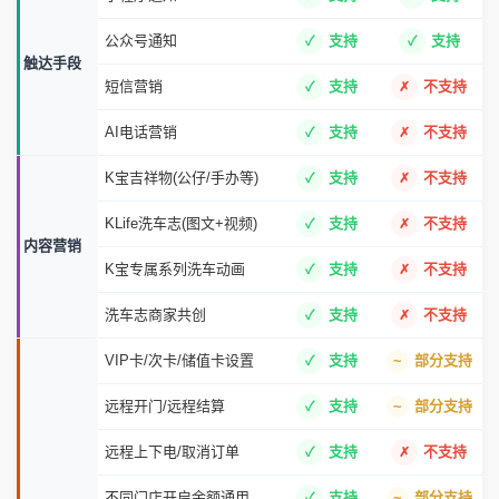
公众号通知
支持
支持
触达手段
短信营销
支持
不支持
AI电话营销
支持
不支持
K宝吉祥物(公仔/手办等)
支持
不支持
KLife洗车志(图文+视频)
支持
不支持
内容营销
K宝专属系列洗车动画
支持
不支持
洗车志商家共创
支持
不支持
VIP卡/次卡/储值卡设置
支持
部分支持
远程开门/远程结算
支持
部分支持
远程上下电/取消订单
支持
不支持
不同门店开启余额通用
支持
部分支持
门店设置