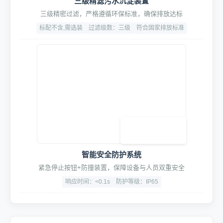
SpaceLite™空间美学套件
氛围光感(九宫格灯)/形象引导(导流贴)/地面动线(地格栅)
厚度:3cm
面积:60m²(标准)
材质:加厚型PVC
智能工位挂架
大毛巾挂架、小毛巾格、工具挂板，悬臂支架，组合鼓支/挂架