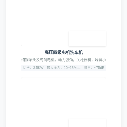
智能水电集控中心
智能联动,精准启停,随车进出启停水电与设备,节能30%
功率：5.5KW
漏电过载保护
CE认证、3C认证