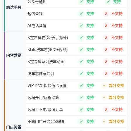
公众号通知
支持
支持
触达手段
短信营销
支持
不支持
AI电话营销
支持
不支持
K宝吉祥物(公仔/手办等)
支持
不支持
KLife洗车志(图文+视频)
支持
不支持
内容营销
K宝专属系列洗车动画
支持
不支持
洗车志商家共创
支持
不支持
VIP卡/次卡/储值卡设置
支持
部分支持
远程开门/远程结算
支持
部分支持
远程上下电/取消订单
支持
不支持
不同门店开启余额通用
支持
部分支持
门店设置