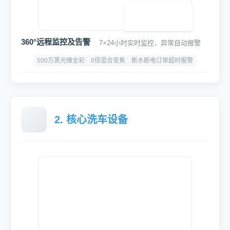
智能水电集控中心
智能联动,精准启停,随车进出启停水电与设备,节能30%
功率：5.5KW
漏电过载保护
CE认证、3C认证