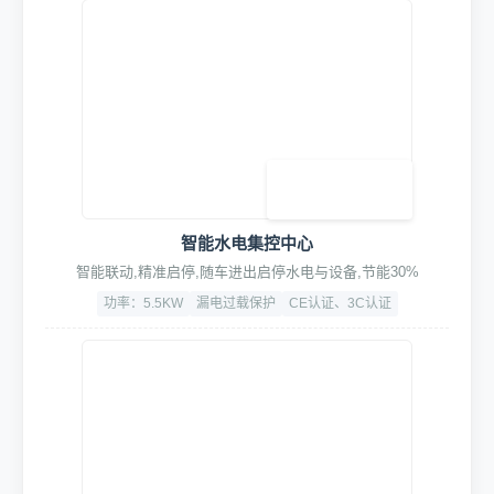
高密度工业级PVC
-25℃ ~ +50℃
夏季通风纱窗门，冬季电动防寒门(选配)
高精度专用车牌识别终端
语音播报,可对接停车系统/道闸/云平台等设备
400万高清广角
识别速度:≤150ms/次
IP66