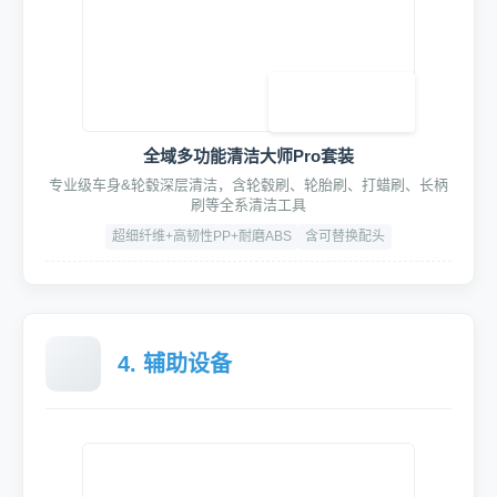
HydroFusion四合一动力清洗套装
集成泡沫枪/蜡水枪/泥土枪/吹尘枪于一体
强化ABS+铝合金
压力：5-8Bar
接口：快拆式