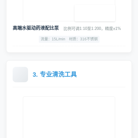
低噪音大吸力壁挂式吸尘器
双马达设计，尘袋设计，保护滤芯，吹吸一体
容量大：50L
吸力大：≥25KPa
噪音：<68dB