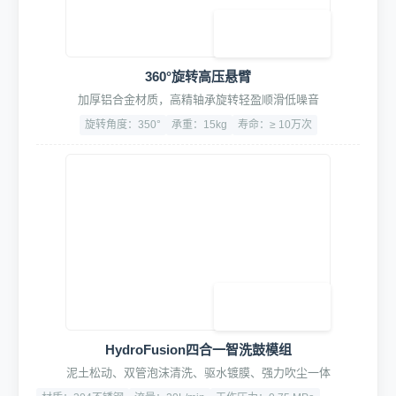
高端水驱动药液配比泵
比例可调1:10至1:200，精度±1%
流量：15L/min
材质：316不锈钢
3. 专业清洗工具