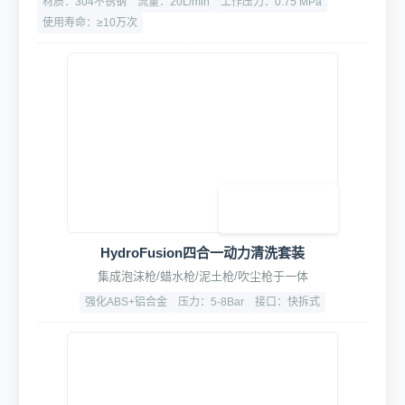
360°旋转高压悬臂
加厚铝合金材质，高精轴承旋转轻盈顺滑低噪音
旋转角度：350°
承重：15kg
寿命：≥ 10万次
HydroFusion四合一智洗鼓模组
泥土松动、双管泡沫清洗、驱水镀膜、强力吹尘一体
材质：304不锈钢
流量：20L/min
工作压力：0.75 MPa
使用寿命：≥10万次