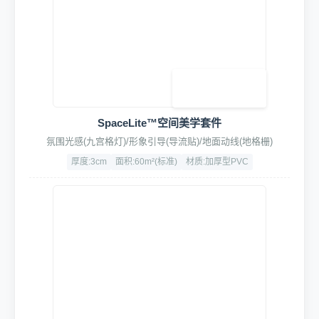
全域多功能清洁大师Pro套装
专业级车身&轮毂深层清洁，含轮毂刷、轮胎刷、打蜡刷、长柄
刷等全系清洁工具
超细纤维+高韧性PP+耐磨ABS
含可替换配头
4. 辅助设备