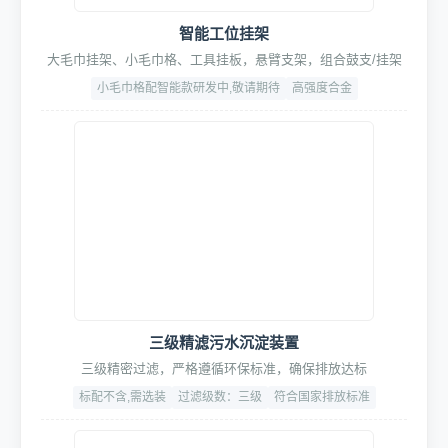
SpaceLite™空间美学套件
氛围光感(九宫格灯)/形象引导(导流贴)/地面动线(地格栅)
厚度:3cm
面积:60m²(标准)
材质:加厚型PVC
智能工位挂架
大毛巾挂架、小毛巾格、工具挂板，悬臂支架，组合鼓支/挂架