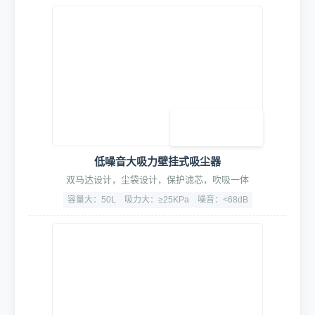
高压四级电机洗车机
纯铜泵头及纯铜电机，动力强劲，关枪停机，噪音小
功率：3.5KW
最大压力：10~18Mpa
噪音：<75dB
大力坦克空气压缩机
30L储气罐，压力范围8-10Bar
双管进气
过载保护
1680w大功率