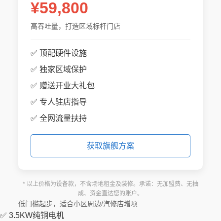
¥59,800
高吞吐量，打造区域标杆门店
✅ 顶配硬件设施
✅ 独家区域保护
✅ 赠送开业大礼包
✅ 专人驻店指导
✅ 全网流量扶持
获取旗舰方案
* 以上价格为设备款，不含场地租金及装修。承诺：无加盟费、无抽
成、资金直达您的账户。
低门槛起步，适合小区周边/汽修店增项
✅ 3.5KW纯铜电机