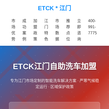
ETCK * 江门
市
成
加
江
市
推
立
400-
场
功
盟
门
场
荐
即
991-
优
案
政
特
数
点
咨
7775
势
例
策
色
据
位
询
ETCK江门自助洗车加盟
专为江门市场定制的智能洗车解决方案 · 严寒气候稳
定运行 · 区域保护政策