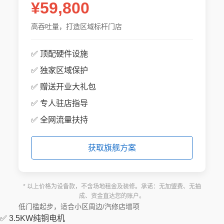
¥59,800
高吞吐量，打造区域标杆门店
✅ 顶配硬件设施
✅ 独家区域保护
✅ 赠送开业大礼包
✅ 专人驻店指导
✅ 全网流量扶持
获取旗舰方案
* 以上价格为设备款，不含场地租金及装修。承诺：无加盟费、无抽
成、资金直达您的账户。
低门槛起步，适合小区周边/汽修店增项
✅ 3.5KW纯铜电机