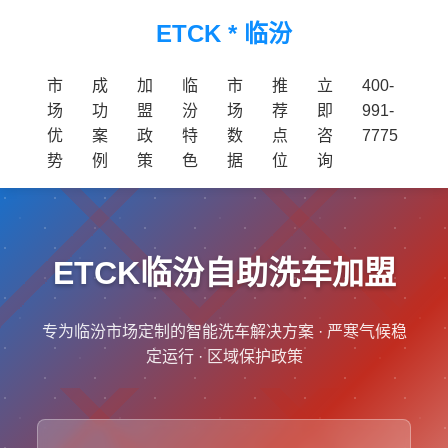
ETCK * 临汾
市
成
加
临
市
推
立
400-
场
功
盟
汾
场
荐
即
991-
优
案
政
特
数
点
咨
7775
势
例
策
色
据
位
询
ETCK临汾自助洗车加盟
专为临汾市场定制的智能洗车解决方案 · 严寒气候稳
定运行 · 区域保护政策