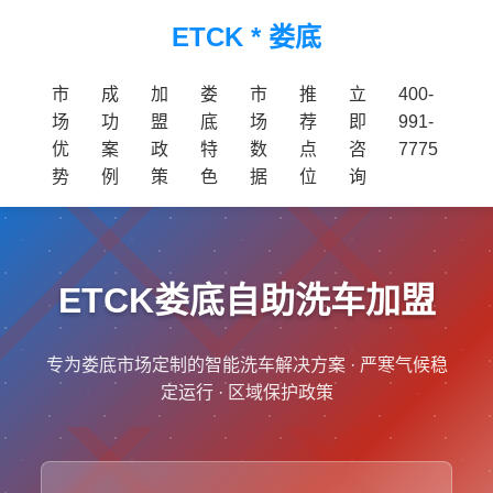
ETCK * 娄底
市
成
加
娄
市
推
立
400-
场
功
盟
底
场
荐
即
991-
优
案
政
特
数
点
咨
7775
势
例
策
色
据
位
询
ETCK娄底自助洗车加盟
专为娄底市场定制的智能洗车解决方案 · 严寒气候稳
定运行 · 区域保护政策