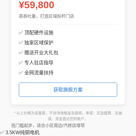
¥59,800
高吞吐量，打造区域标杆门店
✅ 顶配硬件设施
✅ 独家区域保护
✅ 赠送开业大礼包
✅ 专人驻店指导
✅ 全网流量扶持
获取旗舰方案
* 以上价格为设备款，不含场地租金及装修。承诺：无加盟费、无抽
成、资金直达您的账户。
低门槛起步，适合小区周边/汽修店增项
✅ 3.5KW纯铜电机