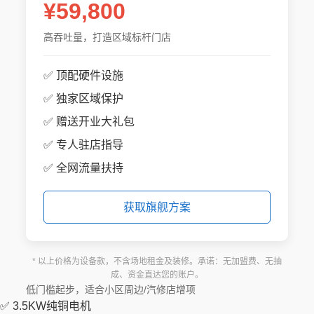
¥59,800
高吞吐量，打造区域标杆门店
✅ 顶配硬件设施
✅ 独家区域保护
✅ 赠送开业大礼包
✅ 专人驻店指导
✅ 全网流量扶持
获取旗舰方案
* 以上价格为设备款，不含场地租金及装修。承诺：无加盟费、无抽
成、资金直达您的账户。
低门槛起步，适合小区周边/汽修店增项
✅ 3.5KW纯铜电机