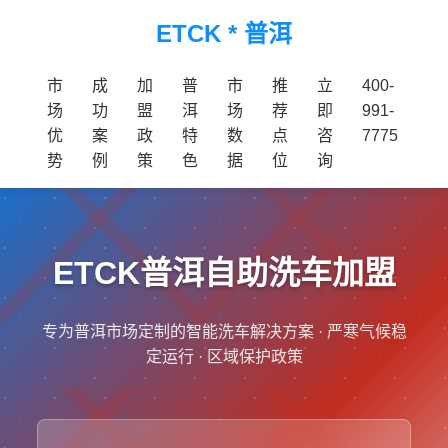
ETCK * 普洱
市
成
加
普
市
推
立
400-
场
功
盟
洱
场
荐
即
991-
优
案
政
特
数
点
咨
7775
势
例
策
色
据
位
询
ETCK普洱自助洗车加盟
专为普洱市场定制的智能洗车解决方案 · 严寒气候稳
定运行 · 区域保护政策